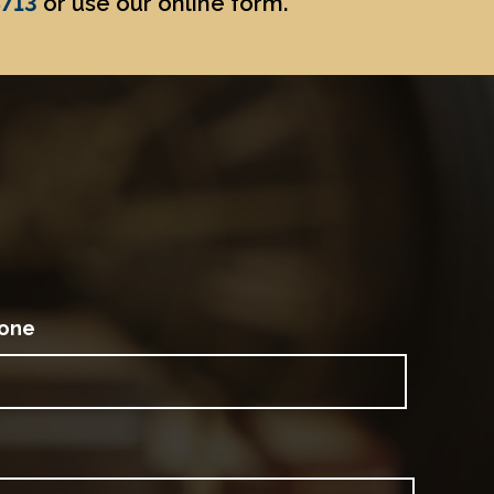
8713
or use our online form.
one