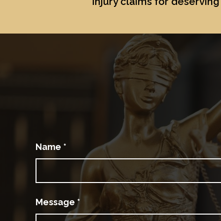
injury claims for deserving 
Name
*
Message
*