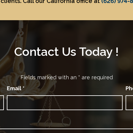
clients. Call our California office at
(626) 974-
Contact Us Today !
Fields marked with an
*
are required
Email
*
Ph