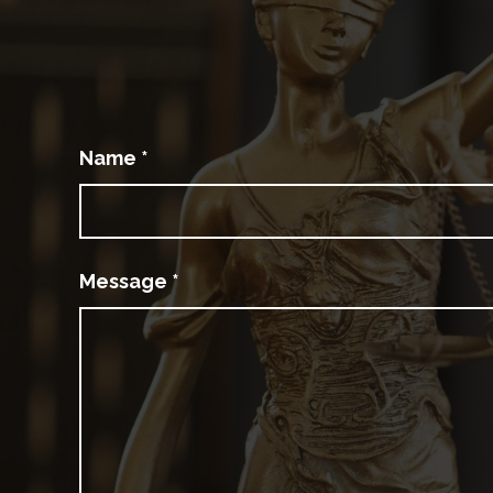
Name
*
Message
*