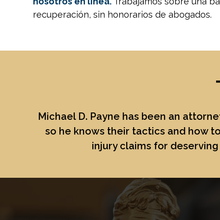
nosotros en línea.
Trabajamos sobre una bas
recuperación, sin honorarios de abogados.
Michael D. Payne
has been an attorney
so he knows their tactics and how to
injury claims for deserving 