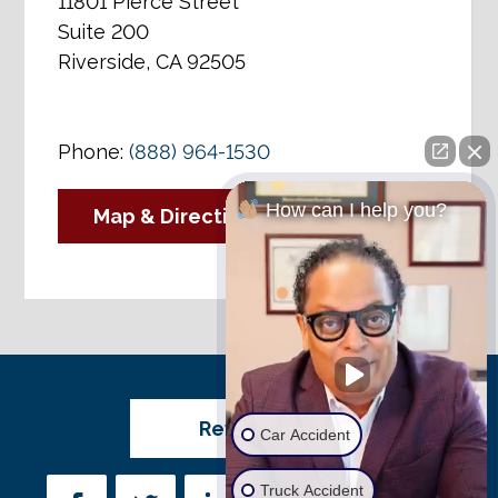
11801 Pierce Street
Suite 200
Riverside, CA 92505
Phone:
(888) 964-1530
How can I help you?
Map & Directions
Review Us
Car Accident
Truck Accident