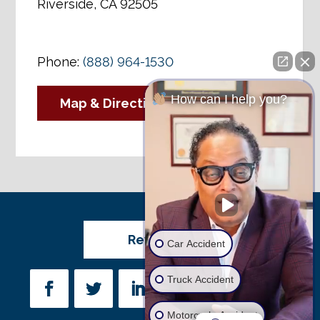
Riverside, CA 92505
Phone:
(888) 964-1530
How can I help you?
Map & Directions
Review Us
Car Accident
Truck Accident
Motorcycle Accident